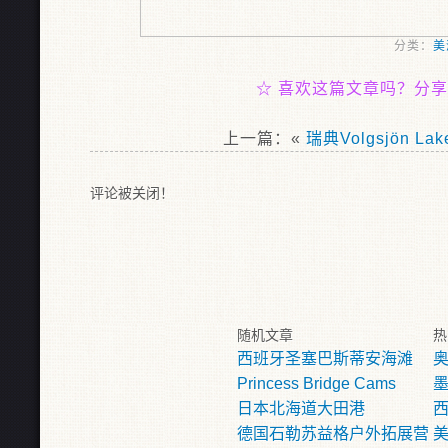
分类：
美
☆
喜欢这篇文章吗？分享
上一篇：«
瑞典Volgsjön Lak
评论被关闭！
随机文章
热
西班牙圣塞巴斯蒂安海滩
Princess Bridge Cams
日本北海道大田港
西
德国石勒苏益格户外拓展营
美