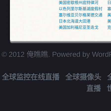
美国密歇根州底特律河
日
以色列里尔斯基湖度假村
塞尔维亚贝尔格莱德交通
日本北海道大田港
美国加利福尼亚圣迭戈
© 2012 俺瞧瞧. Powered by
Word
全球监控在线直播
全球摄像头
直播