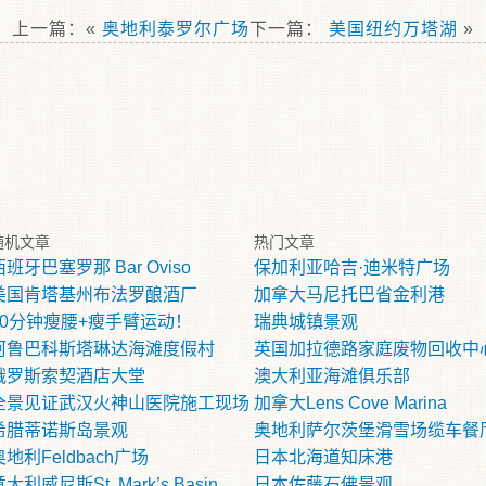
上一篇：«
奥地利泰罗尔广场
下一篇：
美国纽约万塔湖
»
随机文章
热门文章
西班牙巴塞罗那 Bar Oviso
保加利亚哈吉·迪米特广场
美国肯塔基州布法罗酿酒厂
加拿大马尼托巴省金利港
10分钟瘦腰+瘦手臂运动！
瑞典城镇景观
阿鲁巴科斯塔琳达海滩度假村
英国加拉德路家庭废物回收中
俄罗斯索契酒店大堂
澳大利亚海滩俱乐部
全景见证武汉火神山医院施工现场
加拿大Lens Cove Marina
希腊蒂诺斯岛景观
奥地利萨尔茨堡滑雪场缆车餐
奥地利Feldbach广场
日本北海道知床港
大利威尼斯St. Mark’s Basin
日本佐藤石佛景观