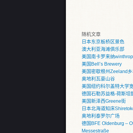
随机文章
日本东京板桥区景色
澳大利亚海滩俱乐部
美国南卡罗来纳winthro
美国Bell’s Brewery
美国密歇根州Zeeland
奥地利瓦豪山谷
美国纽约科尔盖特大学
德国石勒苏益格-荷斯坦
美国新泽西Greene街
日本北海道知床Shireto
奥地利泰罗尔广场
德国BFE Oldenburg – Ov
Messestraße