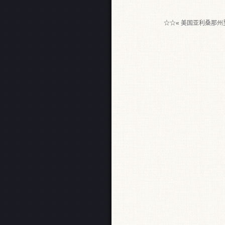
☆☆«
美国亚利桑那州