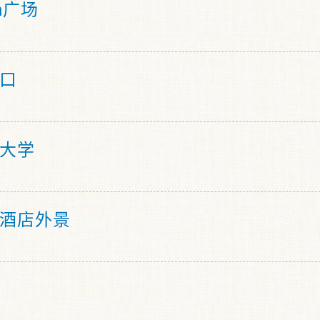
ch广场
口
大学
酒店外景