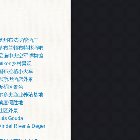
基州布法罗酿酒厂
基布兰顿布特林酒吧
尼诺中央空军博物馆
butiken乡村景观
国布拉格小火车
恩斯坦酒店外景
板桥区景色
尔多夫渔业养殖基地
滨度假胜地
社区外景
uis Gouda
ndel River & Deger