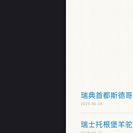
瑞典首都斯德哥
2025-06-16
瑞士托根堡羊驼