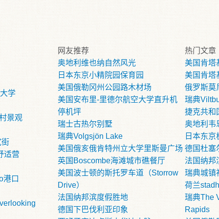
网友推荐
热门文章
奥地利维也纳自然风光
美国肯塔
日本东京小精院园保育园
美国肯塔
美国俄勒冈州公园路木材场
俄罗斯莫
p大学
美国安布里-里德尔航空大学直升机
瑞典Vilt
停机坪
捷克共和
乡村景观
瑞士古热尔别墅
奥地利韦
瑞典Volgsjön Lake
日本东京
宽街
美国俄亥俄肯特州立大学里斯曼广场
德国杜塞
舒适营
英国Boscombe海滩城市礁餐厅
法国纳邦
美国波士顿的斯托罗车道（Storrow
瑞典城镇
ko港口
Drive）
荷兰stadh
法国纳邦滨度假胜地
瑞典The Vi
erlooking
德国下巴伐利亚印象
Rapids