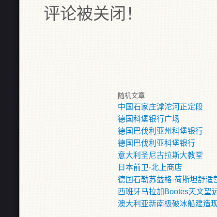
评论被关闭！
随机文章
中国石家庄滹沱河正定段
德国科堡银行广场
德国巴伐利亚州科堡银行
德国巴伐利亚科堡银行
意大利圣尼古拉斯大教堂
日本前卫-北上商店
德国石勒苏益格-荷斯坦舒适
西班牙马拉加Bootes天文望
澳大利亚新南极破冰船建造