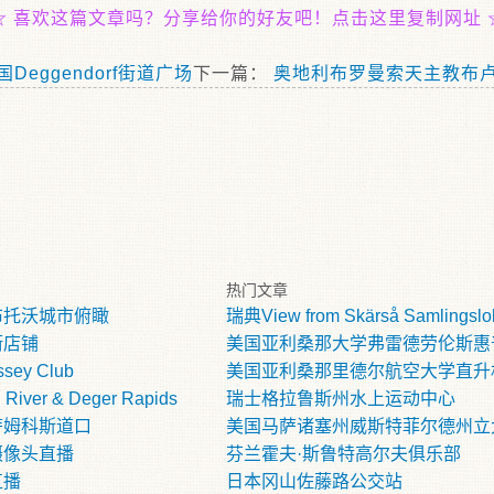
☆
喜欢这篇文章吗？分享给你的好友吧！点击这里复制网址
国Deggendorf街道广场
下一篇：
奥地利布罗曼索天主教布
热门文章
布托沃城市俯瞰
瑞典View from Skärså Samlingslo
街店铺
美国亚利桑那大学弗雷德劳伦斯惠
sey Club
美国亚利桑那里德尔航空大学直升
River & Deger Rapids
瑞士格拉鲁斯州水上运动中心
萨姆科斯道口
美国马萨诸塞州威斯特菲尔德州立
摄像头直播
芬兰霍夫·斯鲁特高尔夫俱乐部
直播
日本冈山佐藤路公交站