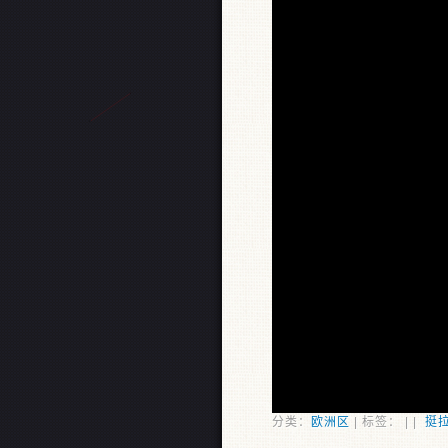
分类：
欧洲区
| 标签： | |
挺