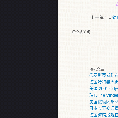
上一篇：«
德
评论被关闭！
随机文章
俄罗斯莫斯科
德国哈特曼大
美国 2001 Odys
瑞典The Vindel 
美国俄勒冈州
日本长野交通
德国海湾景观