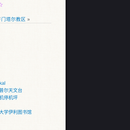
☆
卢门塔尔教区
»
kal
普尔天文台
机停机坪
大学伊利图书馆