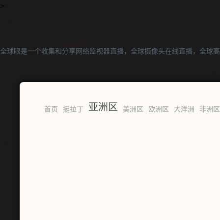
>
全球眼是一个收集和分享网络监视器直播，全球摄像头在线直播，全球高
亚洲区
首页
挺拉丁
美洲区
欧洲区
大洋洲
非洲区