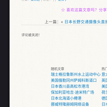
☆
喜欢这篇文章吗？分享
上一篇：«
日本长野交通摄像头直
评论被关闭！
随机文章
热
瑞士格拉鲁斯州水上运动中心
意
美国俄勒冈州萨姆科斯道口
英
日本香川县高松市港湾
美国
保加利亚哈吉·迪米特广场
荷
日本北海道小樽港
德
挪威特隆赫姆网络设备
日