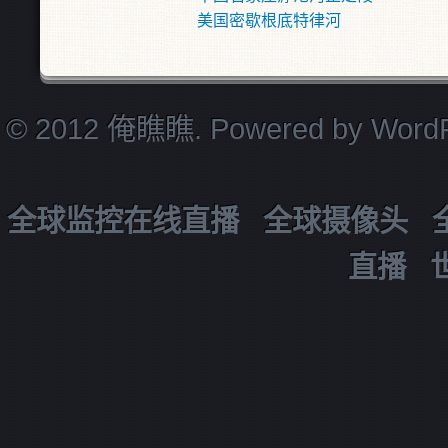
美国密歇根底特律河
© 2012 俺瞧瞧. Powered by
Word
全球监控在线直播
全球摄像头
直播