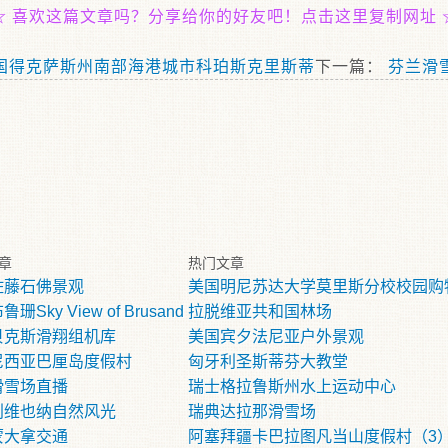
☆
喜欢这篇文章吗？分享给你的好友吧！点击这里复制网址
国得克萨斯州南部海港城市科珀斯克里斯蒂
下一篇：
芬兰滑
章
热门文章
佐藤石佛景观
美国明尼苏达大学莫里斯分校校园购
珊Sky View of Brusand
拉脱维亚共和国林场
贝克斯滑翔组机库
美国宾夕法尼亚户外景观
尼西亚巴厘岛度假村
匈牙利圣斯蒂芬大教堂
滑雪场直播
瑞士格拉鲁斯州水上运动中心
利维也纳自然风光
瑞典达拉那滑雪场
蒙大拿交通
阿塞拜疆卡巴拉图凡当山度假村（3