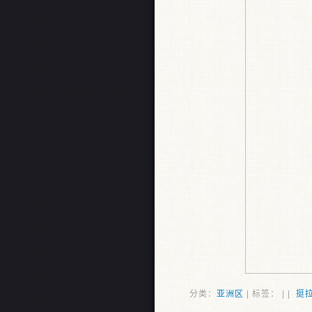
分类：
亚洲区
| 标签： | |
挺