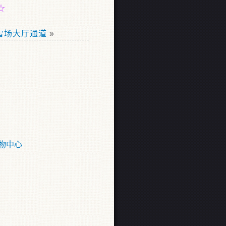
☆
雪场大厅通道
»
物中心
）