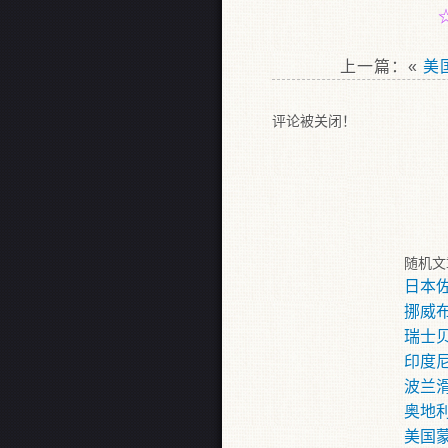
上一篇：«
美
评论被关闭！
随机文
日本
挪威布鲁
瑞士
印度
波兰
奥地
美国