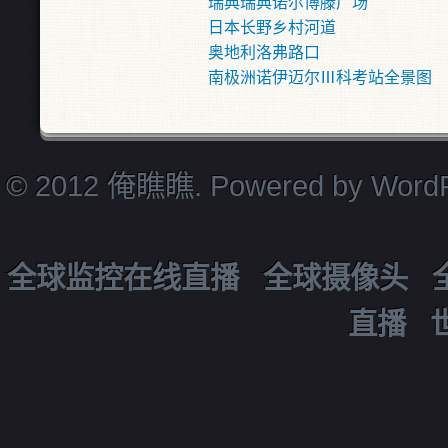
瑞典瑞典诺尔博滕广场
日本长野乡村河道
奥地利洛弗路口
南极洲诺伊迈尔Ⅲ科考站全景图
© 2012 俺瞧瞧. Powered by
Word
全球监控在线直播
全球摄像头
直播