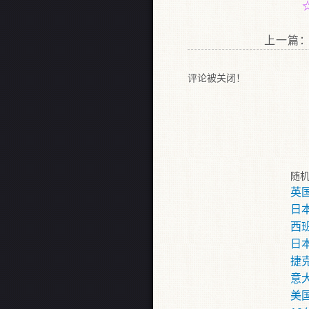
上一篇
评论被关闭！
随
英
日
西班
日本
捷
意
美