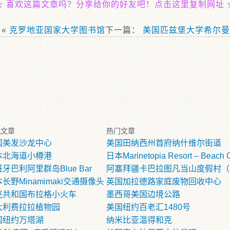
☆
喜欢这篇文章吗？分享给你的好友吧！点击这里复制网址
：«
克罗地亚国家大学图书馆
下一篇：
美国匹兹堡大学希尔曼
机文章
热门文章
国美发沙龙中心
美国田纳西州首府纳什维尔街道
本北海道小樽港
日本Marinetopia Resort – Beach
牙巴利阿里群岛Blue Bar
阿塞拜疆卡巴拉图凡当山度假村（
长野Minamimaki交通摄像头
英国加拉德路家庭废物回收中心
克共和国布拉格小火车
墨西哥美国边境公路
大利费拉拉植物园
美国纽约百老汇1480号
国纽约万塔湖
纳米比亚温得和克