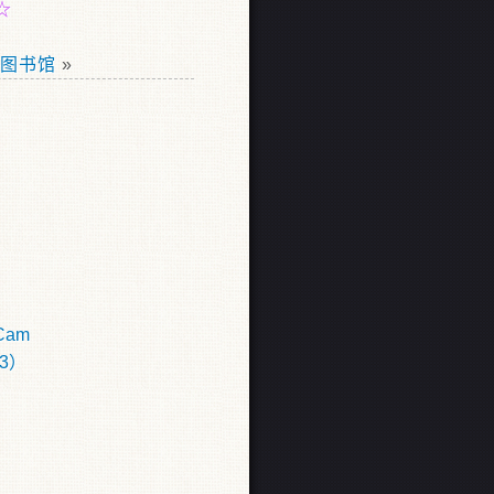
☆
图书馆
»
 Cam
3）